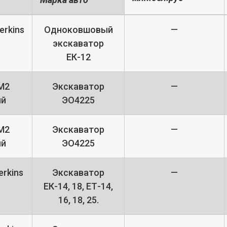
rkins
Одноковшовый
—
экскаватор
ЕК-12
М2
Экскаватор
—
ый
ЭО4225
М2
Экскаватор
—
ый
ЭО4225
rkins
Экскаватор
—
ЕК-14, 18, ЕТ-14,
16, 18, 25.