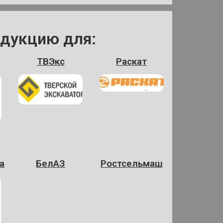
одукцию для:
ТВЭкс
Раскат
а
БелАЗ
Ростсельмаш