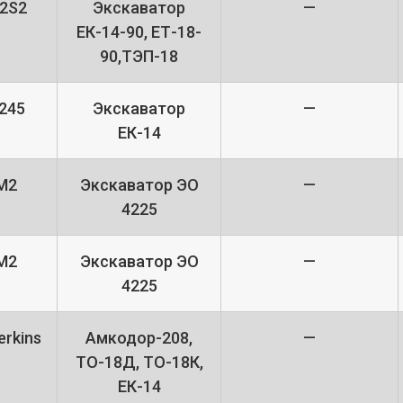
2S2
Экскаватор
—
ЕК-14-90, ЕТ-18-
90,ТЭП-18
245
Экскаватор
—
ЕК-14
М2
Экскаватор ЭО
—
4225
М2
Экскаватор ЭО
—
4225
rkins
Амкодор-208,
—
ТО-18Д, ТО-18К,
ЕК-14