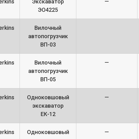
rkins
Экскаватор
—
ЭО4225
rkins
Вилочный
автопогрузчик
ВП-03
rkins
Вилочный
—
автопогрузчик
ВП-05
rkins
Одноковшовый
—
экскаватор
ЕК-12
rkins
Одноковшовый
—