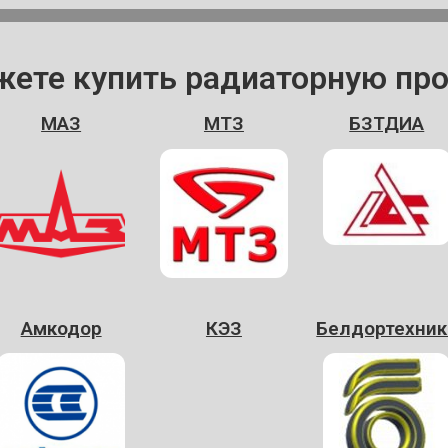
жете купить радиаторную пр
МАЗ
МТЗ
БЗТДИА
Амкодор
КЭЗ
Белдортехник